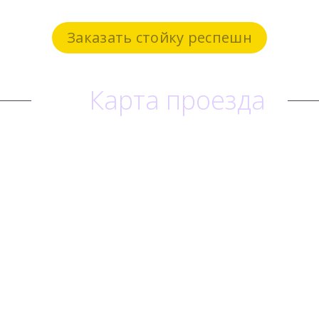
Заказать стойку респешн
Карта проезда
ВЫЗВАТЬ МЕНЕДЖЕРА
ОН-ЛАЙН КОНСУЛЬТАЦИЯ
Преимущества
Материалы
Виды стоек респешн
Стойки в наличии
Производство
Стойка респешн в
деталях
Выполненные работы
Клиенты