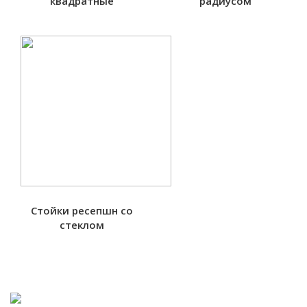
квадратные
радиусом
Стойки ресепшн со
стеклом