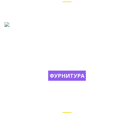
Tristone®
ФУРНИТУРА
Blum, Hettich, Boyard, GTV