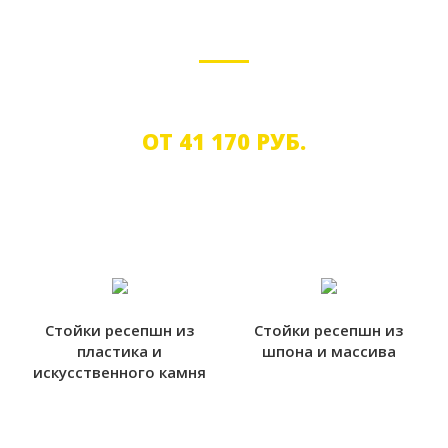
ПРЕМИУМ
Премиум решения для крупного бизнеса
ОТ 41 170 РУБ.
Стойки ресепшн из
Стойки ресепшн из
пластика и
шпона и массива
искусcтвенного камня