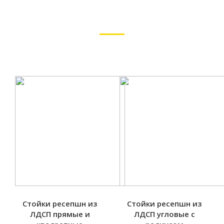
НАЛИЧИИ
Самые экономичные решения от компании Ресепшн-на-
заказ.рф
ОТ 2 185 РУБ.
Стойки ресепшн из
Стойки ресепшн из
ЛДСП прямые и
ЛДСП угловые с