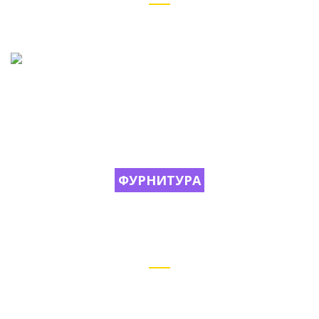
Tristone®
ФУРНИТУРА
Blum, Hettich, Boyard, GTV