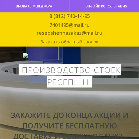
ВЫЗВАТЬ МЕНЕДЖЕРА
ОН-ЛАЙН КОНСУЛЬТАЦИЯ
8 (812) 740-14-95
7401495@mail.ru
resepshennazakaz@mail.ru
Заказать обратный звонок
ПРОИЗВОДСТВО СТОЕК
РЕСЕПШН
ЗАКАЖИТЕ ДО КОНЦА АКЦИИ И
ПОЛУЧИТЕ
БЕСПЛАТНУЮ
ДОСТАВКУ И СБОРКУ В САНКТ-