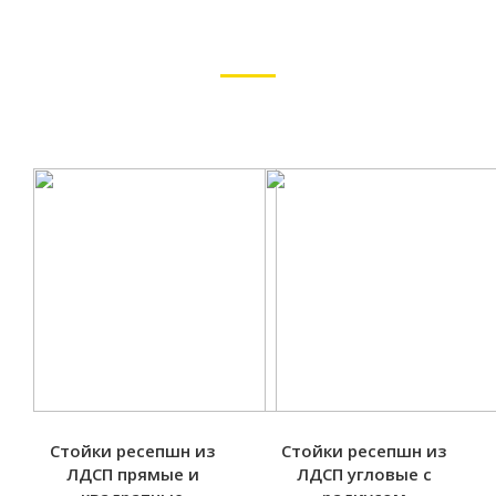
НАЛИЧИИ
Самые экономичные решения от компании Ресепшн-на-
заказ.рф
ОТ 2 185 РУБ.
Стойки ресепшн из
Стойки ресепшн из
ЛДСП прямые и
ЛДСП угловые с