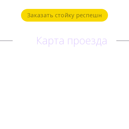
Заказать стойку респешн
Карта проезда
ВЫЗВАТЬ МЕНЕДЖЕРА
ОН-ЛАЙН КОНСУЛЬТАЦИЯ
Преимущества
Материалы
Виды стоек респешн
Стойки в наличии
Производство
Стойка респешн в
деталях
Выполненные работы
Клиенты