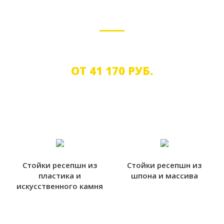
ПРЕМИУМ
Премиум решения для крупного бизнеса
ОТ 41 170 РУБ.
Стойки ресепшн из
Стойки ресепшн из
пластика и
шпона и массива
искусcтвенного камня