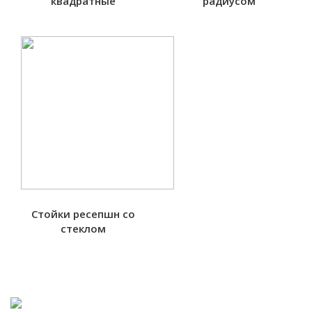
квадратные
радиусом
Стойки ресепшн со
стеклом