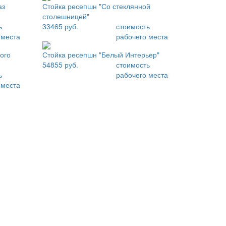
аз
Стойка ресепшн "Со стеклянной
столешницей"
ь
33465 руб.
стоимость
 места
рабочего места
ого
Стойка ресепшн "Белый Интерьер"
54855 руб.
стоимость
ь
рабочего места
 места