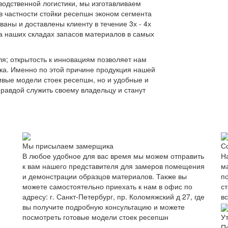
одственной логистики, мы изготавливаем
в частности стойки ресепшн эконом сегмента
ваны и доставлены клиенту в течение 3х - 4х
на наших складах запасов материалов в самых
я; открытость к инновациям позволяет нам
ка. Именно по этой причине продукция нашей
ивые модели стоек ресепшн, но и удобные и
равдой служить своему владельцу и станут
Мы присылаем замерщика
С
В любое удобное для вас время мы можем отправить
Н
к вам нашего представителя для замеров помещения
м
и демонстрации образцов материалов. Также вы
п
можете самостоятельно приехать к нам в офис по
с
адресу: г. Санкт-Петербург, пр. Коломяжский д 27, где
в
вы получите подробную консультацию и можете
посмотреть готовые модели стоек ресепшн
У
П