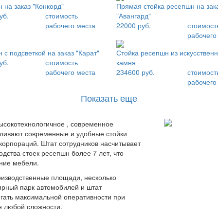
 на заказ "Конкорд"
Прямая стойка ресепшн на зак
уб.
стоимость
"Авангард"
рабочего места
22000 руб.
стоимост
рабочего
 с подсветкой на заказ "Карат"
Стойка ресепшн из искусственн
уб.
стоимость
камня
рабочего места
234600 руб.
стоимост
рабочего
Показать еще
высокотехнологичное , современное
вливают современные и удобные стойки
 корпораций. Штат сотрудников насчитывает
дства стоек ресепшн более 7 лет, что
ение мебели.
оизводственные площади, несколько
ирный парк автомобилей и штат
гать максимальной оперативности при
н любой сложности.