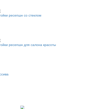
тойки ресепшн со стеклом
тойки ресепшн для салона красоты
ссива