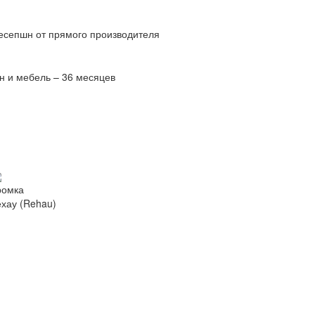
есепшн от прямого производителя
н и мебель – 36 месяцев
ромка
ехау (Rehau)