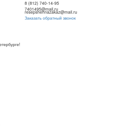
8 (812) 740-14-95
7401495@mail.ru
resepshennazakaz@mail.ru
Заказать обратный звонок
етербурге!