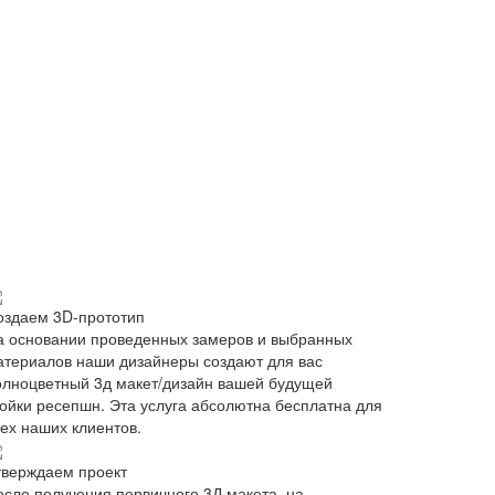
оздаем 3D-прототип
а основании проведенных замеров и выбранных
атериалов наши дизайнеры создают для вас
олноцветный 3д макет/дизайн вашей будущей
тойки ресепшн. Эта услуга абсолютна бесплатна для
сех наших клиентов.
тверждаем проект
осле получения первичного 3Д макета, на