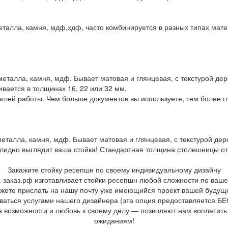
еталла, камня, мдф,хдф, часто комбинируется в разных типах мате
еталла, камня, мдф. Бывает матовая и глянцевая, с текстурой дер
вается в толщинах 16, 22 или 32 мм.
ашей работы. Чем больше документов вы используете, тем более г
металла, камня, мдф. Бывает матовая и глянцевая, с текстурой дер
лидно выглядит ваша стойка! Стандартная толщина столешницы от 
Закажите стойку ресепшн по своему индивидуальному дизайну
-заказ.рф изготавливает стойки ресепшн любой сложности по ваш
ожете прислать на нашу почту уже имеющийся проект вашей будуще
ваться услугами нашего дизайнера (эта опция предоставляется 
е возможности и любовь к своему делу — позволяют нам воплатит
ожиданиям!