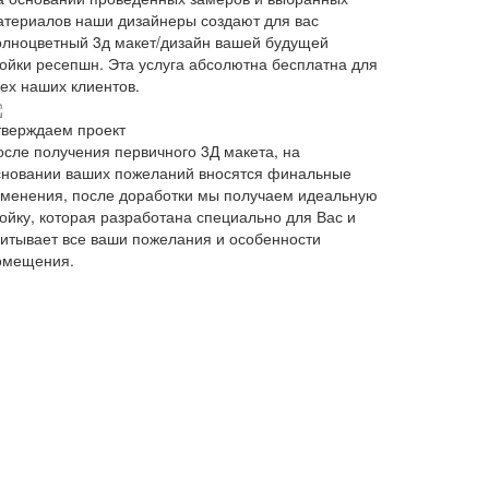
атериалов наши дизайнеры создают для вас
олноцветный 3д макет/дизайн вашей будущей
тойки ресепшн. Эта услуга абсолютна бесплатна для
сех наших клиентов.
тверждаем проект
осле получения первичного 3Д макета, на
сновании ваших пожеланий вносятся финальные
зменения, после доработки мы получаем идеальную
тойку, которая разработана специально для Вас и
читывает все ваши пожелания и особенности
омещения.