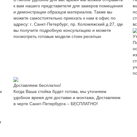
к вам нашего представителя для замеров помещения
м
и демонстрации образцов материалов. Также вы
п
можете самостоятельно приехать к нам в офис по
с
адресу: г. Санкт-Петербург, пр. Коломяжский д 27, где
в
вы получите подробную консультацию и можете
посмотреть готовые модели стоек ресепшн
У
П
о
и
с
у
п
Доставляем бесплатно!
м
Когда Ваша стойка будет готова, мы уточняем
удобное время для доставки и монтажа, Доставляем
в черте Санкт-Петербурга – БЕСПЛАТНО!
т