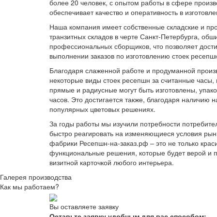
более 20 человек, с опытом работы в сфере произво
обеспечивает качество и оперативность в изготовл
Наша компания имеет собственные складские и пр
транзитных складов в черте Санкт-Петербурга, обш
профессиональных сборщиков, что позволяет дости
выполнении заказов по изготовлению стоек ресепш
Благодаря слаженной работе и продуманной произв
некоторые виды стоек ресепшн за считанные часы, 
прямые и радиусные могут быть изготовлены, упако
часов. Это достигается также, благодаря наличию 
популярных цветовых решениях.
За годы работы мы изучили потребности потребител
быстро реагировать на изменяющиеся условия рын
фабрики Ресепшн-на-заказ.рф – это не только крас
функциональные решения, которые будет верой и п
визитной карточкой любого интерьера.
Галерея производства
Как мы работаем?
Вы оставляете заявку
Оставьте заявку удобным для вас способом: