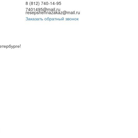
8 (812) 740-14-95
7401495@mail.ru
resepshennazakaz@mail.ru
Заказать обратный звонок
етербурге!