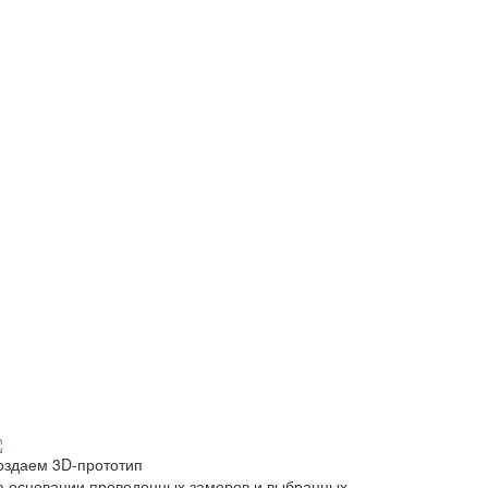
оздаем 3D-прототип
а основании проведенных замеров и выбранных