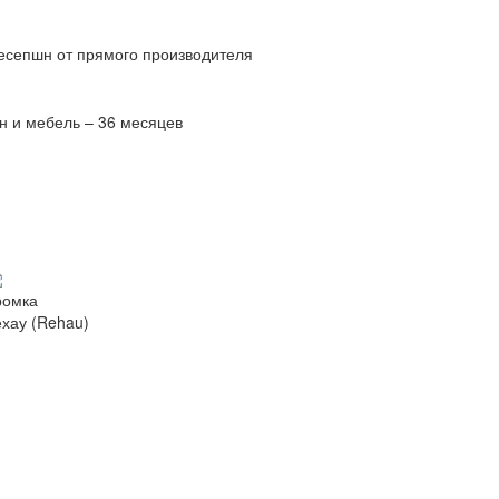
есепшн от прямого производителя
н и мебель – 36 месяцев
ромка
ехау (Rehau)