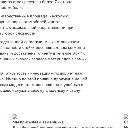
дства стоек ресепшн более 7 лет, что
ение мебели.
оизводственные площади, несколько
ирный парк автомобилей и штат
гать максимальной оперативности при
н любой сложности.
одственной логистики, мы изготавливаем
в частности стойки ресепшн эконом сегмента
ваны и доставлены клиенту в течение 3х - 4х
на наших складах запасов материалов в самых
я; открытость к инновациям позволяет нам
ка. Именно по этой причине продукция нашей
ивые модели стоек ресепшн, но и удобные и
равдой служить своему владельцу и станут
Мы присылаем замерщика
С
В любое удобное для вас время мы можем отправить
Н