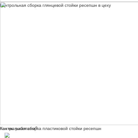
Контрольная сборка глянцевой стойки ресепшн в цеху
Контрольная сборка пластиковой стойки ресепшн
Как мы работаем?