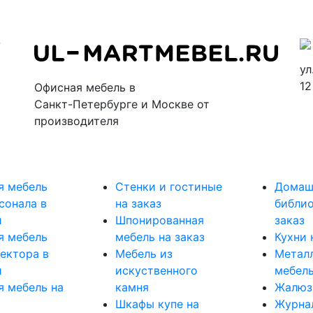
7
ул
12
Офисная мебель в
Санкт-Петербурге и Москве от
производителя
я мебель
Стенки и гостиные
Домаш
сонала в
на заказ
библио
и
Шпонированная
заказ
я мебель
мебель на заказ
Кухни 
ектора в
Мебель из
Метал
и
искуственного
мебель
я мебель на
камня
Жалюз
Шкафы купе на
Журна