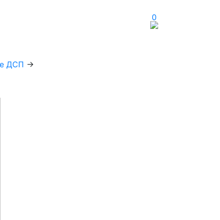
0
е ДСП
→