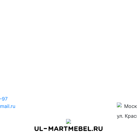
-97
ail.ru
Моск
ул. Кра