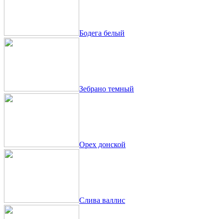
Бодега белый
Зебрано темный
Орех донской
Слива валлис