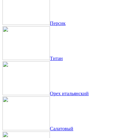
Персик
Титан
Орех итальянский
Салатовый