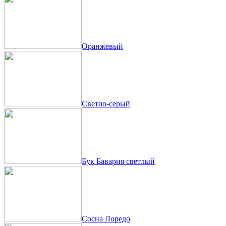
Оранжевый
Светло-серый
Бук Бавария светлый
Сосна Лоредо